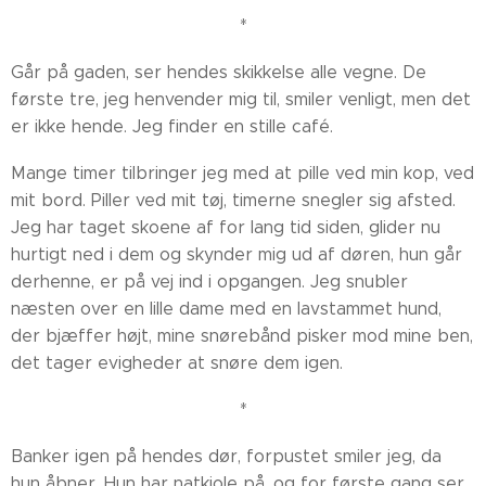
*
Går på gaden, ser hendes skikkelse alle vegne. De
første tre, jeg henvender mig til, smiler venligt, men det
er ikke hende. Jeg finder en stille café.
Mange timer tilbringer jeg med at pille ved min kop, ved
mit bord. Piller ved mit tøj, timerne snegler sig afsted.
Jeg har taget skoene af for lang tid siden, glider nu
hurtigt ned i dem og skynder mig ud af døren, hun går
derhenne, er på vej ind i opgangen. Jeg snubler
næsten over en lille dame med en lavstammet hund,
der bjæffer højt, mine snørebånd pisker mod mine ben,
det tager evigheder at snøre dem igen.
*
Banker igen på hendes dør, forpustet smiler jeg, da
hun åbner. Hun har natkjole på, og for første gang ser