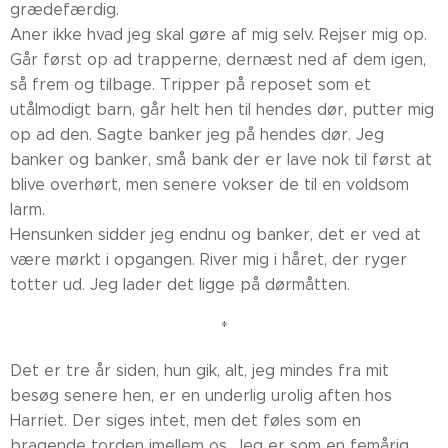
grædefærdig.
Aner ikke hvad jeg skal gøre af mig selv. Rejser mig op.
Går først op ad trapperne, dernæst ned af dem igen,
så frem og tilbage. Tripper på reposet som et
utålmodigt barn, går helt hen til hendes dør, putter mig
op ad den. Sagte banker jeg på hendes dør. Jeg
banker og banker, små bank der er lave nok til først at
blive overhørt, men senere vokser de til en voldsom
larm.
Hensunken sidder jeg endnu og banker, det er ved at
være mørkt i opgangen. River mig i håret, der ryger
totter ud. Jeg lader det ligge på dørmåtten.
*
Det er tre år siden, hun gik, alt, jeg mindes fra mit
besøg senere hen, er en underlig urolig aften hos
Harriet. Der siges intet, men det føles som en
bragende torden imellem os. Jeg er som en femårig,