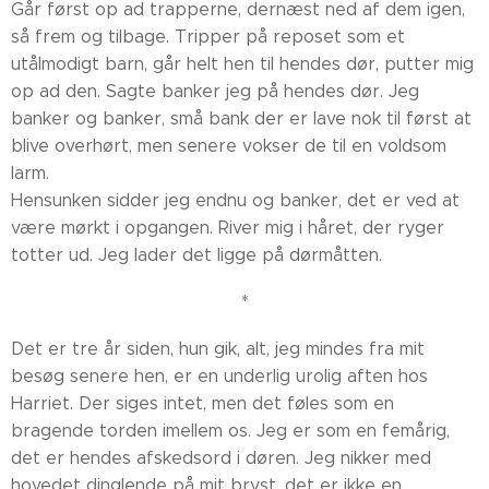
Går først op ad trapperne, dernæst ned af dem igen,
så frem og tilbage. Tripper på reposet som et
utålmodigt barn, går helt hen til hendes dør, putter mig
op ad den. Sagte banker jeg på hendes dør. Jeg
banker og banker, små bank der er lave nok til først at
blive overhørt, men senere vokser de til en voldsom
larm.
Hensunken sidder jeg endnu og banker, det er ved at
være mørkt i opgangen. River mig i håret, der ryger
totter ud. Jeg lader det ligge på dørmåtten.
*
Det er tre år siden, hun gik, alt, jeg mindes fra mit
besøg senere hen, er en underlig urolig aften hos
Harriet. Der siges intet, men det føles som en
bragende torden imellem os. Jeg er som en femårig,
det er hendes afskedsord i døren. Jeg nikker med
hovedet dinglende på mit bryst, det er ikke en