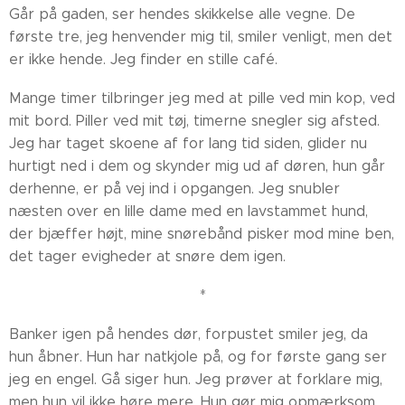
Går på gaden, ser hendes skikkelse alle vegne. De
første tre, jeg henvender mig til, smiler venligt, men det
er ikke hende. Jeg finder en stille café.
Mange timer tilbringer jeg med at pille ved min kop, ved
mit bord. Piller ved mit tøj, timerne snegler sig afsted.
Jeg har taget skoene af for lang tid siden, glider nu
hurtigt ned i dem og skynder mig ud af døren, hun går
derhenne, er på vej ind i opgangen. Jeg snubler
næsten over en lille dame med en lavstammet hund,
der bjæffer højt, mine snørebånd pisker mod mine ben,
det tager evigheder at snøre dem igen.
*
Banker igen på hendes dør, forpustet smiler jeg, da
hun åbner. Hun har natkjole på, og for første gang ser
jeg en engel. Gå siger hun. Jeg prøver at forklare mig,
men hun vil ikke høre mere. Hun gør mig opmærksom